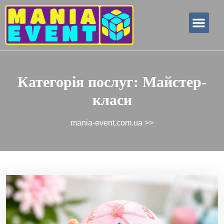
Наші послуги
Наші партне
Категорія послуг:
Майстер-
класи
mania-event.com.ua
>>