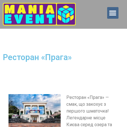
Наші послуги
Наші партне
Ресторан «Прага»
Ресторан «Прага» —
смак, що закохує з
першого шматочка!
Легендарне місце
Києва серед озера та